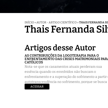
INÍCIO
»
AUTOR - ARTIGO CIENTÍFICO
»
THAIS FERNANDA SI
Thais Fernanda Sil
Artigos desse Autor
AS CONTRIBUIÇÕES DA LOGOTERAPIA PARA O
ENFRENTAMENTO DAS CRISES MATRIMONIAIS PAR
CATÓLICOS
Nota-se que os casamentos atuais perderam sua
essência quando os envolvidos não buscam o
enfrentamento e a superação do sofrimento a partir
autotranscendência no sofrimento, porque se busca
uma liberdade, sem as consequências da
ACESSAR
responsabilidade que lhes são próprias no matrimôn
e também no ser humano. Este artigo tem como
objetivo apresentar como a antropologia frankliana e
logoterapia de Viktor Frankl, poderão ajudar na