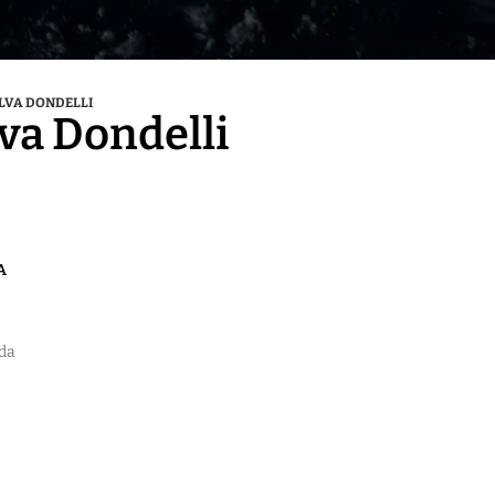
LVA DONDELLI
va Dondelli
A
 da
io
 a