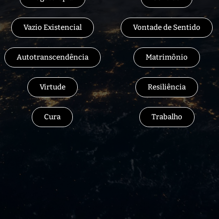
Vazio Existencial
Vontade de Sentido
Autotranscendência
Matrimônio
Virtude
Resiliência
Cura
Trabalho