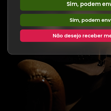
Sim, podem env
Sim, podem envi
Não desejo receber m