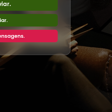
iar.
ar.
ensagens.