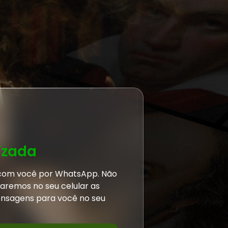
izada
 com você por WhatsApp. Não
aremos no seu celular as
ensagens para você no seu